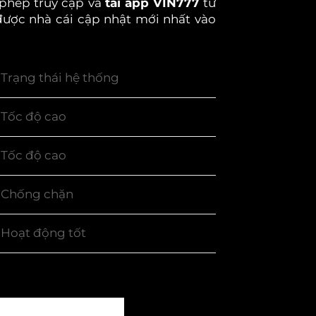
 phép truy cập và
tải app VIN777
từ
ược nhà cái cập nhật mới nhất vào
Trạng thái hệ thống
Tốc độ cao
Tốc độ cao
Chống chặn
Hoạt động tốt