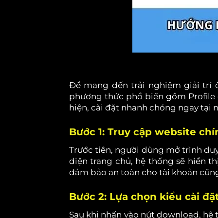
Để mang đến trải nghiệm giải trí ổ
phương thức phổ biến gồm Profile cấ
hiện, cài đặt nhanh chóng ngay tại 
Bước 1: Truy cập website chí
Trước tiên, người dùng mở trình duy
diện trang chủ, hệ thống sẽ hiển th
đảm bảo an toàn cho tài khoản cũng 
Bước 2: Lựa chọn kiểu cài đặ
Sau khi nhấn vào nút download, hệ t