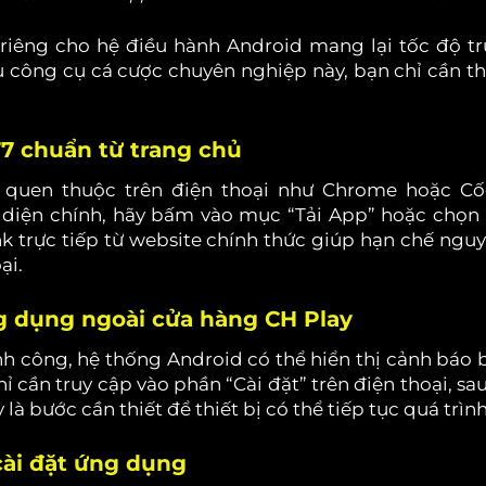
iêng cho hệ điều hành Android mang lại tốc độ tru
 công cụ cá cược chuyên nghiệp này, bạn chỉ cần th
777 chuẩn từ trang chủ
 quen thuộc trên điện thoại như Chrome hoặc Cố
o diện chính, hãy bấm vào mục “Tải App” hoặc chọn
link trực tiếp từ website chính thức giúp hạn chế ngu
ại.
g dụng ngoài cửa hàng CH Play
ành công, hệ thống Android có thể hiển thị cảnh bá
hỉ cần truy cập vào phần “Cài đặt” trên điện thoại, s
 bước cần thiết để thiết bị có thể tiếp tục quá trình
cài đặt ứng dụng