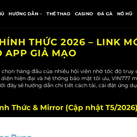
HỦ
HƯỚNG DẪN
THỂ THAO
CASINO
ĐÁ GÀ
NỔ HŨ
CHÍNH THỨC 2026 – LINK 
O APP GIẢ MẠO
 chọn hàng đầu của nhiều hội viên nhờ tốc độ truy
 diện hiện đại và hệ thống bảo mật tối ưu, VIN777 man
ưới đây sẽ hướng dẫn chi tiết cách tải, cài đặt ứng 
nh Thức & Mirror (Cập nhật T5/2026