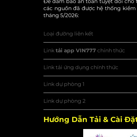
Để đảm bảo an toàn tuyệt đối cho t
các nguồn đã được hệ thống kiểm 
tháng 5/2026:
Loại đường liên kết
Link
tải app VIN777
chính thức
Link tải ứng dụng chính thức
Link dự phòng 1
Link dự phòng 2
Hướng Dẫn Tải & Cài Đặ