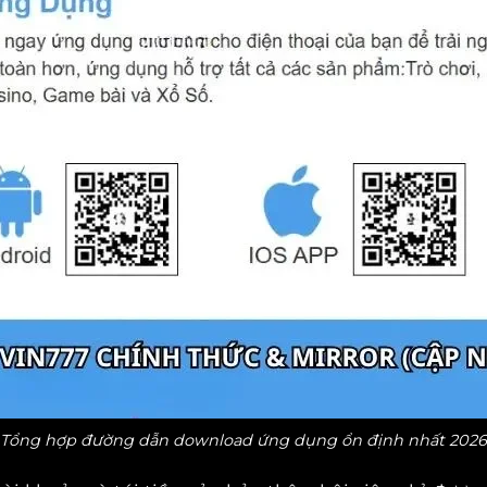
Tổng hợp đường dẫn download ứng dụng ổn định nhất 2026