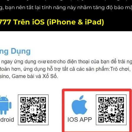
g, bạn nên tắt lại tính năng này nhằm tăng độ bảo mật 
77 Trên iOS (iPhone & iPad)