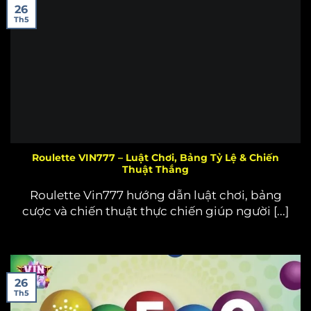
26
Th5
Roulette VIN777 – Luật Chơi, Bảng Tỷ Lệ & Chiến
Thuật Thắng
Roulette Vin777 hướng dẫn luật chơi, bảng
cược và chiến thuật thực chiến giúp người [...]
26
Th5