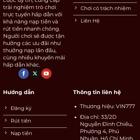
trải nghiệm trò chơi
Chơi có trách nhiệm
trực tuyến hấp dẫn với
Liên Hệ
khả năng nạp tiền và
rút tiền nhanh chóng.
Người chơi sẽ được tận
hưởng các ưu đãi như
thưởng nạp lần đầu,
cùng nhiều khuyến mãi
hấp dẫn khác.
Hướng dẫn
Thông tin liên hệ
Thương hiệu: VIN777
Đăng ký
Địa chỉ: 33/2D
Rút tiền
Nguyễn Đình Chiểu,
Phường 4, Phú
Nạp tiền
Nhuận, Hồ Chí Minh,