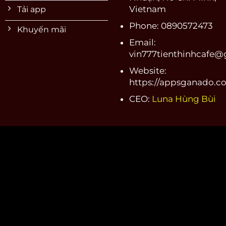
Vietnam
Tải app
Phone: 0890572473
Khuyến mãi
Email:
vin777tienthinhcafe
Website:
https://appsganado.co
CEO:
Luna Hùng Bùi