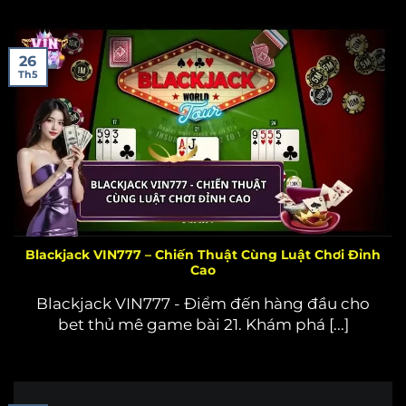
26
Th5
Blackjack VIN777 – Chiến Thuật Cùng Luật Chơi Đỉnh
Cao
Blackjack VIN777 - Điểm đến hàng đầu cho
bet thủ mê game bài 21. Khám phá [...]