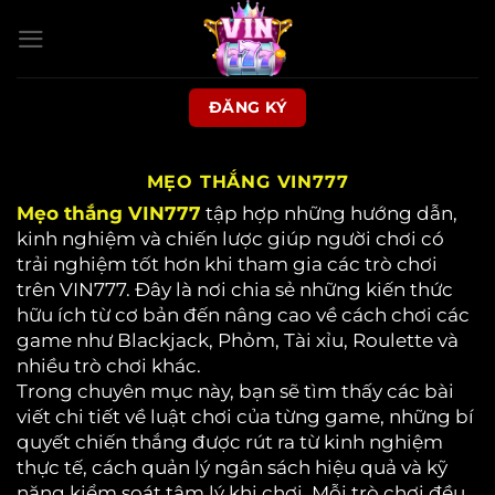
Bỏ
qua
nội
dung
ĐĂNG KÝ
MẸO THẮNG VIN777
Mẹo thắng VIN777
tập hợp những hướng dẫn,
kinh nghiệm và chiến lược giúp người chơi có
trải nghiệm tốt hơn khi tham gia các trò chơi
trên VIN777. Đây là nơi chia sẻ những kiến thức
hữu ích từ cơ bản đến nâng cao về cách chơi các
game như Blackjack, Phỏm, Tài xỉu, Roulette và
nhiều trò chơi khác.
Trong chuyên mục này, bạn sẽ tìm thấy các bài
viết chi tiết về luật chơi của từng game, những bí
quyết chiến thắng được rút ra từ kinh nghiệm
thực tế, cách quản lý ngân sách hiệu quả và kỹ
năng kiểm soát tâm lý khi chơi. Mỗi trò chơi đều