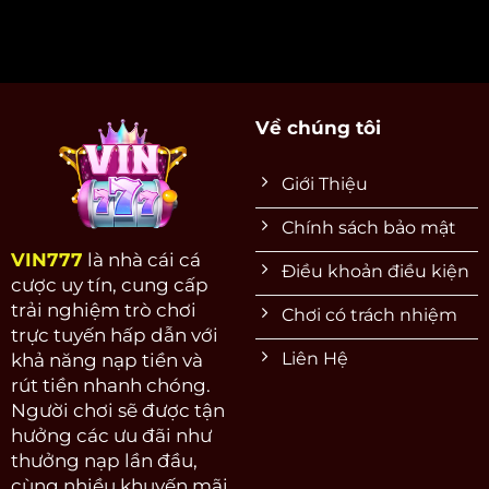
Về chúng tôi
Giới Thiệu
Chính sách bảo mật
VIN777
là nhà cái cá
Điều khoản điều kiện
cược uy tín, cung cấp
trải nghiệm trò chơi
Chơi có trách nhiệm
trực tuyến hấp dẫn với
Liên Hệ
khả năng nạp tiền và
rút tiền nhanh chóng.
Người chơi sẽ được tận
hưởng các ưu đãi như
thưởng nạp lần đầu,
cùng nhiều khuyến mãi