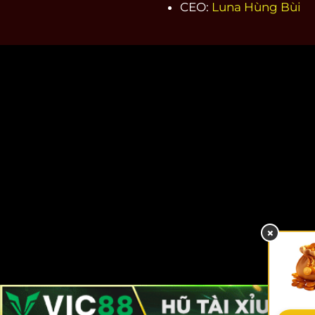
CEO:
Luna Hùng Bùi
×